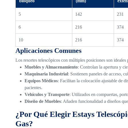
bloqueo
(mm)
exte
5
142
231
6
216
374
10
216
374
Aplicaciones Comunes
Los resortes telescópicos con múltiples posiciones son ideales 
Muebles y Almacenamiento
: Controlan la apertura y ci
Maquinaria Industrial
: Sostienen paneles de acceso, cu
Equipos Médicos
: Facilitan la colocación ajustable de d
pacientes.
Vehículos y Transporte
: Utilizados en compuertas, por
Diseño de Muebles
: Añaden funcionalidad a diseños que 
¿Por Qué Elegir Estays Telescópi
Gas?