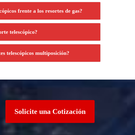
cópicos frente a los resortes de gas?
rte telescópico?
es telescópicos multiposición?
Solicite una Cotización